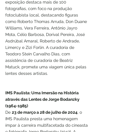
exposição destaca mais de 100 
fotografias, com foco na produção 
fotoclubista local, destacando figuras 
como Roberto Thomas Arruda, Don Duane 
Williams, Vera Ferreira, Antônio Jayro 
Mota, Célio Barbosa, Dorival Pereira, José 
Asdrúbal Amaral, Roberto de Andrade, 
Limercy e Zizi Forlin. A curadoria de 
Teodoro Stein Carvalho Dias, com 
assistência de curadoria de Beatriz 
Matuck, promete uma viagem única pelas 
lentes desses artistas.
IMS Paulista: Uma Imersão na História 
através das Lentes de Jorge Bodanzky 
(1964-1985)
De 
23 de março a 28 de julho de 2024
, o 
IMS Paulista presta uma homenagem 
ímpar à carreira multifacetada do cineasta 
e fotógrafo Jorge Bodanzky (1942). A 