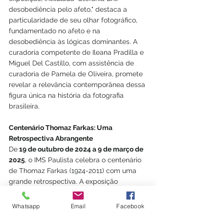
desobediência pelo afeto," destaca a 
particularidade de seu olhar fotográfico, 
fundamentado no afeto e na 
desobediência às lógicas dominantes. A 
curadoria competente de Ileana Pradilla e 
Miguel Del Castillo, com assistência de 
curadoria de Pamela de Oliveira, promete 
revelar a relevância contemporânea dessa 
figura única na história da fotografia 
brasileira.
Centenário Thomaz Farkas: Uma 
Retrospectiva Abrangente
De
 19 de outubro de 2024 a 9 de março de 
2025
, o IMS Paulista celebra o centenário 
de Thomaz Farkas (1924-2011) com uma 
grande retrospectiva. A exposição 
percorre as diversas vertentes da vida e 
obra do fotógrafo húngaro que, desde os 
Whatsapp
Email
Facebook
seis anos, contribuiu significativamente 