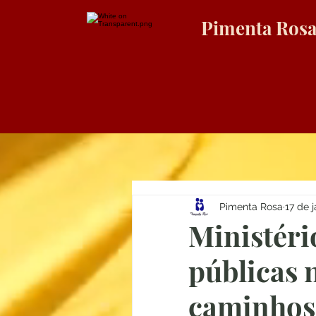
Pimenta Ros
Pimenta Rosa
17 de 
Ministéri
públicas 
caminhos 