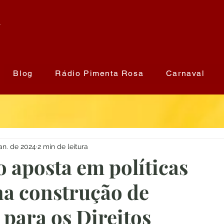
a
Blog
Rádio Pimenta Rosa
Carnaval
jan. de 2024
2 min de leitura
o aposta em políticas
na construção de
para os Direitos