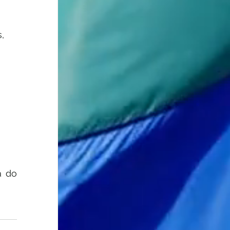
, 
 do 