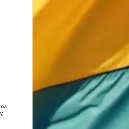
ima 
), 