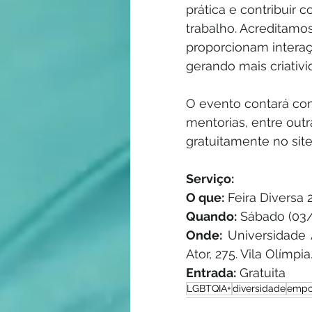
prática e contribuir
trabalho. Acreditamo
proporcionam interaç
gerando mais criativ
O evento contará com 
mentorias, entre outr
gratuitamente no site
Serviço:
O que:
 Feira Diversa 
Quando:
 Sábado (03/
Onde:
 Universidade
Ator, 275. Vila Olímp
Entrada:
 Gratuita
LGBTQIA+
diversidade
empo