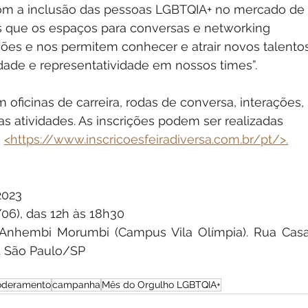
 com a inclusão das pessoas LGBTQIA+ no mercado de 
s que os espaços para conversas e networking 
ões e nos permitem conhecer e atrair novos talentos
idade e representatividade em nossos times”.
oficinas de carreira, rodas de conversa, interações, 
as atividades. As inscrições podem ser realizadas 
 
<https://www.inscricoesfeiradiversa.com.br/pt/>.
2023
06), das 12h às 18h30
 Anhembi Morumbi (Campus Vila Olímpia). Rua Casa
ia. São Paulo/SP
deramento
campanha
Mês do Orgulho LGBTQIA+