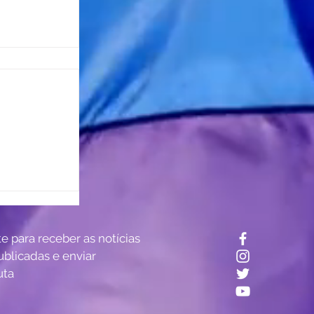
? Estudo
te para receber as notícias
tro do
ublicadas e enviar
uta