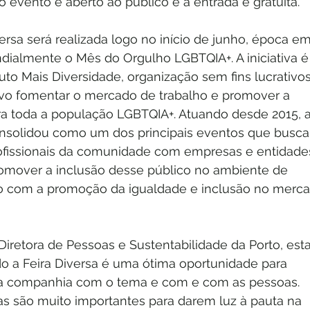
 o evento é aberto ao público e a entrada é gratuita.
versa será realizada logo no início de junho, época em
ialmente o Mês do Orgulho LGBTQIA+. A iniciativa é
uto Mais Diversidade, organização sem fins lucrativos
vo fomentar o mercado de trabalho e promover a 
a toda a população LGBTQIA+. Atuando desde 2015, a
consolidou como um dos principais eventos que busca
ofissionais da comunidade com empresas e entidade
promover a inclusão desse público no ambiente de 
do com a promoção da igualdade e inclusão no merc
Diretora de Pessoas e Sustentabilidade da Porto, esta
 a Feira Diversa é uma ótima oportunidade para 
 a companhia com o tema e com e com as pessoas. 
sas são muito importantes para darem luz à pauta na 