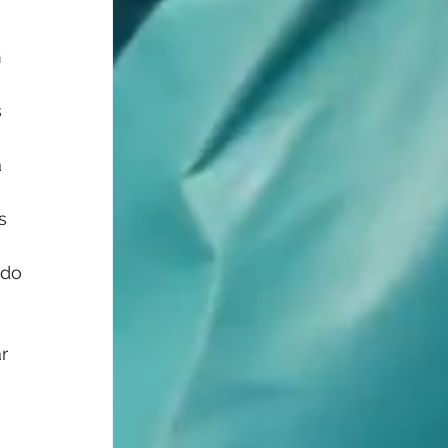
 
 
 
 
 
s 
ado 
r 