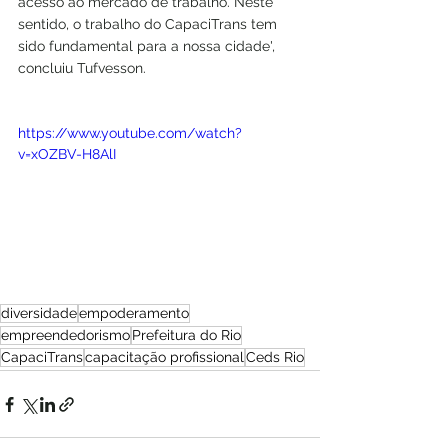
acesso ao mercado de trabalho. Neste 
sentido, o trabalho do CapaciTrans tem 
sido fundamental para a nossa cidade', 
concluiu Tufvesson.
https://www.youtube.com/watch?
v=xOZBV-H8AlI
diversidade
empoderamento
empreendedorismo
Prefeitura do Rio
CapaciTrans
capacitação profissional
Ceds Rio