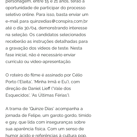
personagem, entre 15 e 21 anos, terão a 
oportunidade de participar do processo 
seletivo online. Para isso, basta enviar um 
e-mail para quinzedias＠conspira܂com܂br 
até o dia 30/04, demonstrando interesse 
na seleção. Os candidatos selecionados 
receberão as instruções detalhadas para 
a gravação dos vídeos de teste. Nesta 
fase inicial, não é necessário enviar 
currículo ou vídeo-apresentação.
O roteiro do filme é assinado por Célio 
Porto ('Eleita', 'Minha Irmã e Eu'), com 
direção de Daniel Lieff ('Vale dos 
Esquecidos', 'As Últimas Férias').
A trama de 'Quinze Dias' acompanha a 
jornada de Felipe, um garoto gordo, tímido 
e gay, que lida com inseguranças sobre 
sua aparência física. Com um senso de 
humor ácido e referências à cultura pop, 