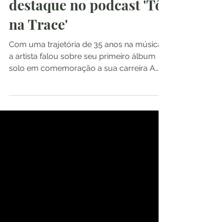
destaque no podcast 'Tô
na Trace'
Com uma trajetória de 35 anos na música,
a artista falou sobre seu primeiro álbum
solo em comemoração a sua carreira A
cantora e...