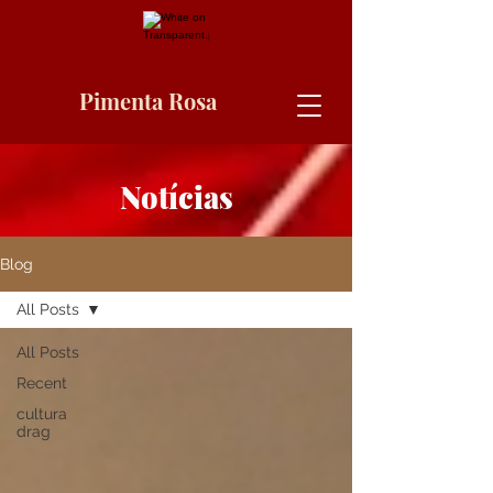
Pimenta Rosa
Notícias
Blog
All Posts
All Posts
Recent
cultura
drag