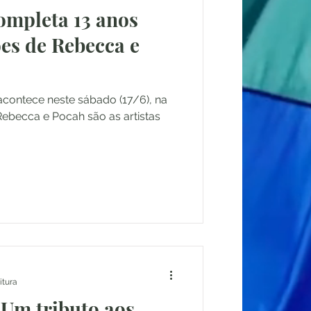
ompleta 13 anos
es de Rebecca e
acontece neste sábado (17/6), na
ebecca e Pocah são as artistas
itura
– Um tributo aos