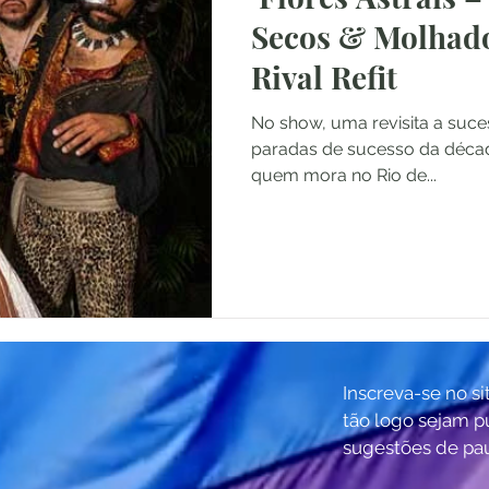
Secos & Molhados
Rival Refit
No show, uma revisita a suc
paradas de sucesso da déca
quem mora no Rio de...
Inscreva-se no si
tão logo sejam p
sugestões de pa