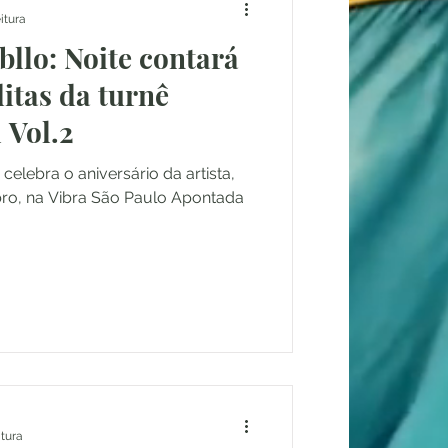
itura
llo: Noite contará
itas da turnê
 Vol.2
celebra o aniversário da artista,
ro, na Vibra São Paulo Apontada
itura