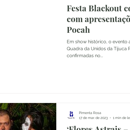
Festa Blackout c
com apresentaçõ
Pocah
Em show histórico, o evento 
Quadra da Unidos da Tijuca R
confirmadas no...
Pimenta Rosa
17 de mar. de 2023
1 min de le
‘Flores Astrais 