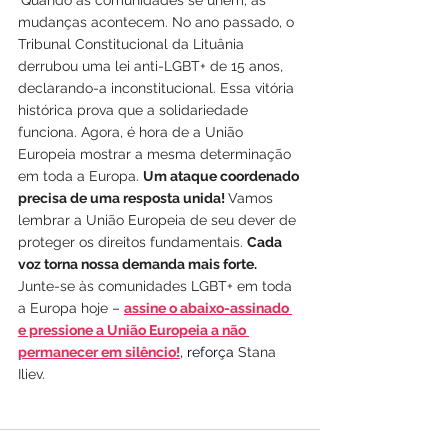
'Quando as comunidades se unem, as 
mudanças acontecem. No ano passado, o 
Tribunal Constitucional da Lituânia 
derrubou uma lei anti-LGBT+ de 15 anos, 
declarando-a inconstitucional. Essa vitória 
histórica prova que a solidariedade 
funciona. Agora, é hora de a União 
Europeia mostrar a mesma determinação 
em toda a Europa. 
Um ataque coordenado 
precisa de uma resposta unida! 
Vamos 
lembrar a União Europeia de seu dever de 
proteger os direitos fundamentais. 
Cada 
voz torna nossa demanda mais forte.
Junte-se às comunidades LGBT+ em toda 
a Europa hoje – 
assine o abaixo-assinado 
e pressione a União Europeia a não 
permanecer em silêncio!
, reforça 
Stana 
Iliev. 