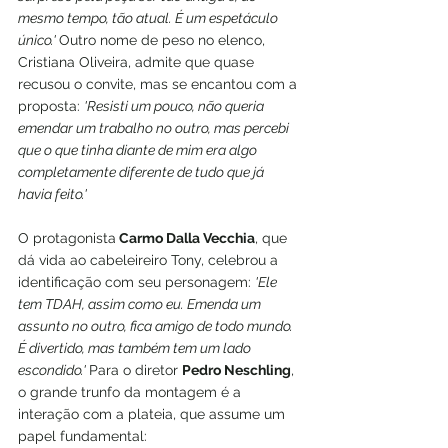
mesmo tempo, tão atual. É um espetáculo 
único.' 
Outro nome de peso no elenco, 
Cristiana Oliveira, admite que quase 
recusou o convite, mas se encantou com a 
proposta: 
'Resisti um pouco, não queria 
emendar um trabalho no outro, mas percebi 
que o que tinha diante de mim era algo 
completamente diferente de tudo que já 
havia feito.'
O protagonista
 Carmo Dalla Vecchia
, que 
dá vida ao cabeleireiro Tony, celebrou a 
identificação com seu personagem: 
'Ele 
tem TDAH, assim como eu. Emenda um 
assunto no outro, fica amigo de todo mundo. 
É divertido, mas também tem um lado 
escondido.' 
Para o diretor 
Pedro Neschling
, 
o grande trunfo da montagem é a 
interação com a plateia, que assume um 
papel fundamental: