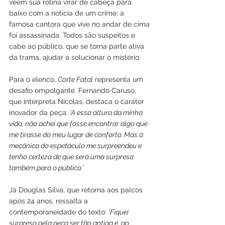
veem sua rotina virar de cabeça para 
baixo com a notícia de um crime: a 
famosa cantora que vive no andar de cima 
foi assassinada. Todos são suspeitos e 
cabe ao público, que se torna parte ativa 
da trama, ajudar a solucionar o mistério.
Para o elenco, 
Corte Fatal
 representa um 
desafio empolgante. Fernando Caruso, 
que interpreta Nicolas, destaca o caráter 
inovador da peça: 
'A essa altura da minha 
vida, não achei que fosse encontrar algo que 
me tirasse do meu lugar de conforto. Mas a 
mecânica do espetáculo me surpreendeu e 
tenho certeza de que será uma surpresa 
também para o público.'
Já Douglas Silva, que retorna aos palcos 
após 24 anos, ressalta a 
contemporaneidade do texto: 
'Fiquei 
surpreso pela peça ser tão antiga e, ao 