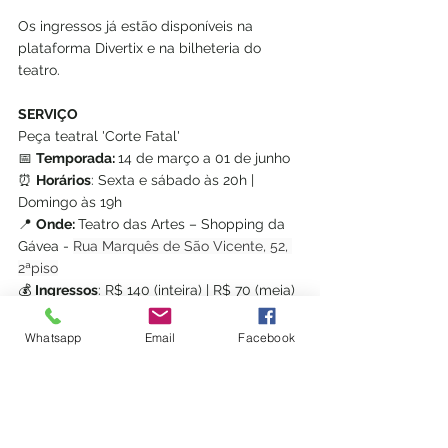
Os ingressos já estão disponíveis na 
plataforma Divertix e na bilheteria do 
teatro.
SERVIÇO
Peça teatral 'Corte Fatal'
📅 
Temporada: 
14 de março a 01 de junho
⏰ 
Horários
: Sexta e sábado às 20h | 
Domingo às 19h
📍 
Onde: 
Teatro das Artes – Shopping da 
Gávea - 
Rua Marquês de São Vicente, 52, 
2ªpiso
💰 
Ingressos
: R$ 140 (inteira) | R$ 70 (meia) 
– Vendas em Divertix
🔞 
Classificação etária
: 14 anos
Whatsapp
Email
Facebook
⏳ 
Duração
: 1h45📸 