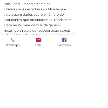
2024, 
pediu
 recentemente às 
universidades estaduais da Flórida que 
relatassem dados sobre o número de 
estudantes que procuraram ou receberam 
tratamento para disforia de gênero, 
incluindo cirurgia de redesignação sexual 
e hormônios. E no início de março, 
o 
projeto de lei
 que instruiria as 
Whatsapp
Email
Facebook
universidades a remover cursos de 
graduação e pós-graduação em estudos 
de gênero e outros programas que lidam 
com a diversidade – uma questão que 
DeSantis defendeu – foi apresentado no 
Legislativo da Flórida. 
LGBTQIA+
diversidade
direitos
transgênero
Flórida