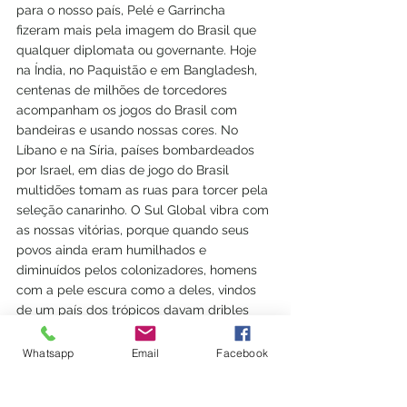
para o nosso país, Pelé e Garrincha 
fizeram mais pela imagem do Brasil que 
qualquer diplomata ou governante. Hoje 
na Índia, no Paquistão e em Bangladesh, 
centenas de milhões de torcedores 
acompanham os jogos do Brasil com 
bandeiras e usando nossas cores. No 
Líbano e na Síria, países bombardeados 
por Israel, em dias de jogo do Brasil 
multidões tomam as ruas para torcer pela 
seleção canarinho. O Sul Global vibra com 
as nossas vitórias, porque quando seus 
povos ainda eram humilhados e 
diminuídos pelos colonizadores, homens 
com a pele escura como a deles, vindos 
de um país dos trópicos davam dribles 
desconcertantes e impunham derrotas 
acachapantes aos arrogantes europeus. 
Whatsapp
Email
Facebook
Essa é a base de um poderoso elemento 
do 
soft Power 
brasileiro, apesar do 