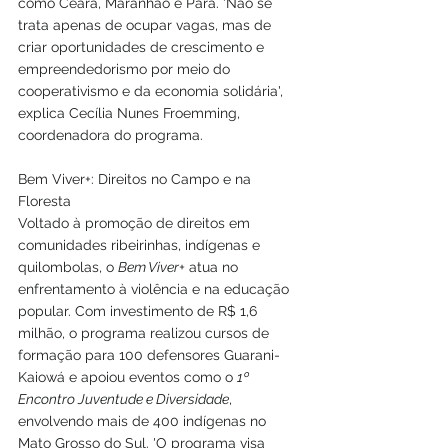
como Ceará, Maranhão e Pará. 'Não se 
trata apenas de ocupar vagas, mas de 
criar oportunidades de crescimento e 
empreendedorismo por meio do 
cooperativismo e da economia solidária', 
explica Cecília Nunes Froemming, 
coordenadora do programa.
Bem Viver+: Direitos no Campo e na 
Floresta
Voltado à promoção de direitos em 
comunidades ribeirinhas, indígenas e 
quilombolas, o 
Bem Viver+
 atua no 
enfrentamento à violência e na educação 
popular. Com investimento de R$ 1,6 
milhão, o programa realizou cursos de 
formação para 100 defensores Guarani-
Kaiowá e apoiou eventos como o 
1º 
Encontro Juventude e Diversidade
, 
envolvendo mais de 400 indígenas no 
Mato Grosso do Sul. 'O programa visa 