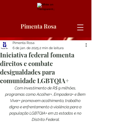
Pimenta Rosa
Pimenta Rosa
6 de jan. de 2025
2 min de leitura
Iniciativa federal fomenta
direitos e combate
desigualdades para
comunidade LGBTQIA+
Com investimento de R$ 9 milhões, 
programas como Acolher+, Empodera+ e Bem 
Viver+ promovem acolhimento, trabalho 
digno e enfrentamento à violência para a 
população LGBTQIA+ em 21 estados e no 
Distrito Federal.