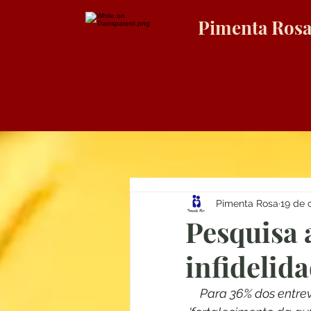
Pimenta Ros
Pimenta Rosa
19 de 
Pesquisa 
infidelid
Para 36% dos entrev