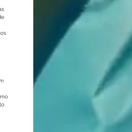
as 
de 
 
os 
om 
omo 
to 