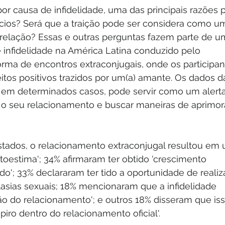
r causa de infidelidade, uma das principais razões p
rcios? Será que a traição pode ser considera como u
relação? Essas e outras perguntas fazem parte de u
 infidelidade na América Latina conduzido pelo 
rma de encontros extraconjugais, onde os participan
itos positivos trazidos por um(a) amante. Os dados d
 em determinados casos, pode servir como um alerta
ar o seu relacionamento e buscar maneiras de aprimor
stados, o relacionamento extraconjugal resultou em
toestima'; 34% afirmaram ter obtido 'crescimento 
o'; 33% declararam ter tido a oportunidade de realiza
asias sexuais; 18% mencionaram que a infidelidade 
ão do relacionamento'; e outros 18% disseram que iss
iro dentro do relacionamento oficial'.