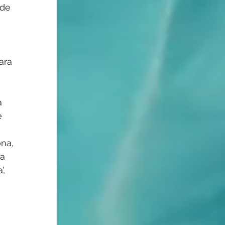
ode 
ara 
a 
e 
 
na, 
a 
, 