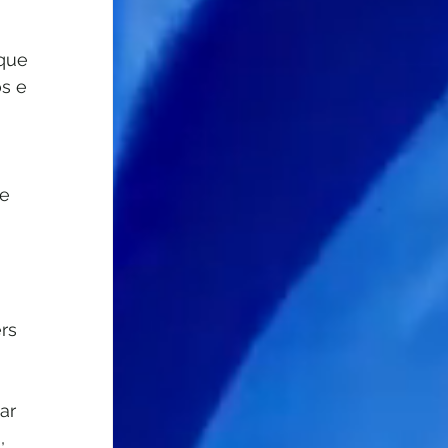
que 
s e 
e 
rs 
ar 
, 