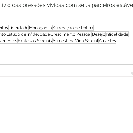
ívio das pressões vividas com seus parceiros estávei
ntos
Liberdade
Monogamia
Superação de Rotina
nto
Estudo de Infidelidade
Crescimento Pessoal
Desejo
Infidelidade
onamentos
Fantasias Sexuais
Autoestima
Vida Sexual
Amantes