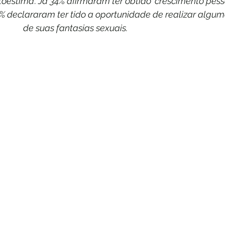
toestima'. Já 34% afirmaram ter obtido 'crescimento pess
3% declararam ter tido a oportunidade de realizar algum
de suas fantasias sexuais.