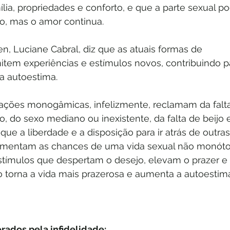
ia, propriedades e conforto, e que a parte sexual p
o, mas o amor continua.
n, Luciane Cabral, diz que as atuais formas de 
tem experiências e estímulos novos, contribuindo p
 a autoestima. 
lações monogâmicas, infelizmente, reclamam da falt
, do sexo mediano ou inexistente, da falta de beijo 
 que a liberdade e a disposição para ir atrás de outras
umentam as chances de uma vida sexual não monóto
estímulos que despertam o desejo, elevam o prazer e 
so torna a vida mais prazerosa e aumenta a autoestima’
rados pela infidelidade: