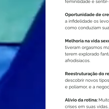
feminilidade e senti
Oportunidade de cre
a infidelidade os lev
como conduziam suas
Melhoria na vida sexu
tiveram orgasmos ma
terem explorado fanta
afrodisíacos.
Reestruturação do r
descobrir novos tipo
e poliamor, e a negoc
Alívio da rotina: 
Muito
crises em suas vidas,