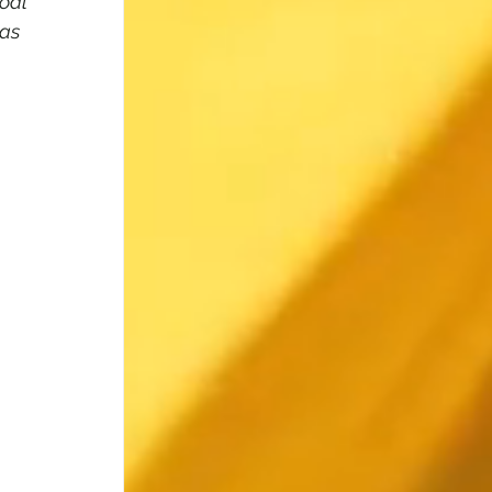
oal 
as 