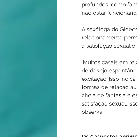
profundos, como famíl
não estar funcionand
A sexóloga do Gleede
relacionamento permi
a satisfação sexual e
‘Muitos casais em re
de desejo espontâneo
excitação. Isso indica
formas de relação a
cheia de fantasia e 
satisfação sexual. Is
observa.
Os 5 aspectos aprimo