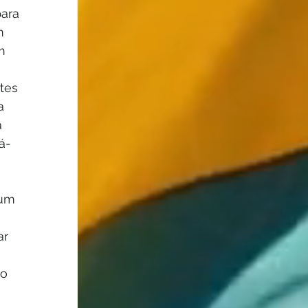
ara 
m 
m 
tes 
a 
 
á-
 um 
r 
o 