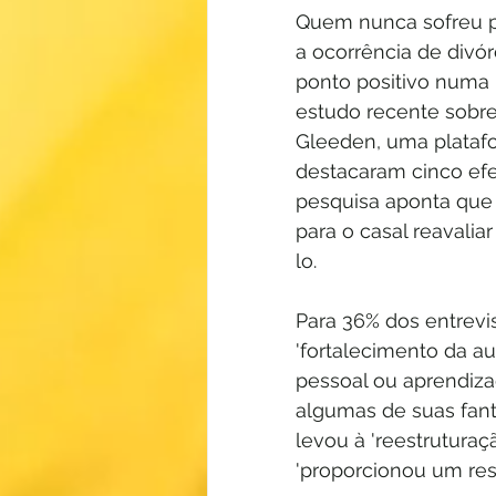
Quem nunca sofreu po
a ocorrência de divó
ponto positivo numa 
estudo recente sobre
Gleeden, uma platafo
destacaram cinco efe
pesquisa aponta que
para o casal reavali
lo. 
Para 36% dos entrevi
'fortalecimento da au
pessoal ou aprendizad
algumas de suas fant
levou à 'reestruturaç
'proporcionou um resp