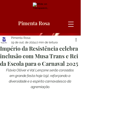
Pimenta Rosa
Pimenta Rosa
19 de out. de 2024
2 min de leitura
Império da Resistência celebra
inclusão com Musa Trans e Rei
da Escola para o Carnaval 2025
Flávia Olliver e Val Lençone serão coroados 
em grande festa hoje (19), reforçando a 
diversidade e o espírito carnavalesco da 
agremiação.