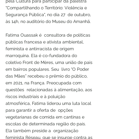
pela Cultura para participar da palestra  
"Compartilhando o Território: Violência e 
Segurança Pública", no dia 27  de outubro, 
às 14h, no auditório do Museu do Amanhã. 
Fatima Ouassak é  consultora de políticas 
públicas francesa e ativista ambiental,  
feminista e antirracista de origem 
marroquina. Ela é co-fundadora do  
coletivo Front de Mères, uma união de pais 
em bairros populares. Seu  livro “O Poder 
das Mães” recebeu o prêmio do público, 
em 2021, na França. Preocupada com 
questões  relacionadas à alimentação, aos 
riscos industriais e à poluição  
atmosférica, Fatima liderou uma luta local 
para garantir a oferta de  opções 
vegetarianas de comida em cantinas e 
escolas de determinada região do país. 
Ela também preside a  organização 
feminista Réseau, que se insurge contra as 