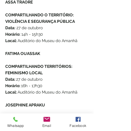
ASSA TRAORE
COMPARTILHANDO O TERRITÓRIO: 
VIOLÊNCIA E SEGURANÇA PÚBLICA
Data:
 27 de outubro 
Horário:
 14h - 15h30  
Local: 
Auditório do Museu do Amanhã 
FATIMA OUASSAK
COMPARTILHANDO TERRITÓRIOS: 
FEMINISMO LOCAL
Data: 
27 de outubro 
Horário: 
16h - 17h30  
Local: 
Auditório do Museu do Amanhã 
JOSEPHINE APRAKU
FÓRUM DE EXPERIÊNCIAS VIVIDAS: 
PEDAGOGIAS INSURGENTES
Whatsapp
Email
Facebook
Data: 27 de outubro 