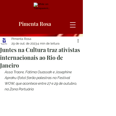
Pimenta Rosa
Pimenta Rosa
29 de out. de 2023
4 min de leitura
Juntes na Cultura traz ativistas
internacionais ao Rio de
Janeiro
Assa Traore, Fátima Ouassak e Josephine 
Apraku (foto) farão palestras no Festival 
WOW, que acontece entre 27 e 29 de outubro, 
na Zona Portuária