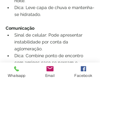
noite.
Dica: Leve capa de chuva e mantenha-
se hidratado.
Comunicação
Sinal de celular: Pode apresentar 
instabilidade por conta da 
aglomeração.
Dica: Combine ponto de encontro 
com amigos caso se percam e 
carregue seu celular previamente.
Whatsapp
Email
Facebook
Ver tudo
Posts recentes