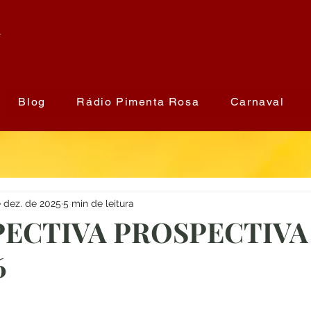
a
Blog
Rádio Pimenta Rosa
Carnaval
 dez. de 2025
5 min de leitura
ECTIVA PROSPECTIVA
6