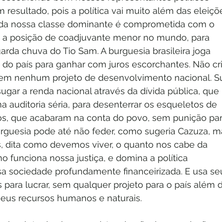
esultado, pois a política vai muito além das eleiçõe
da nossa classe dominante é comprometida com o 
a a posição de coadjuvante menor no mundo, para 
rda chuva do Tio Sam. A burguesia brasileira joga 
 do país para ganhar com juros escorchantes. Não cr
em nenhum projeto de desenvolvimento nacional. S
 sugar a renda nacional através da dívida pública, que 
 auditoria séria, para desenterrar os esqueletos de 
os, que acabaram na conta do povo, sem punição par
urguesia pode até não feder, como sugeria Cazuza, m
s, dita como devemos viver, o quanto nos cabe da 
o funciona nossa justiça, e domina a política 
ssa sociedade profundamente financeirizada. E usa se
para lucrar, sem qualquer projeto para o país além 
eus recursos humanos e naturais.