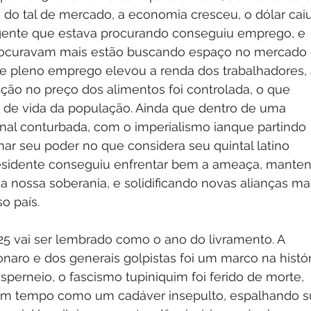
 do tal de mercado, a economia cresceu, o dólar caiu
 gente que estava procurando conseguiu emprego, e 
rocuravam mais estão buscando espaço no mercado 
 de pleno emprego elevou a renda dos trabalhadores, 
ão no preço dos alimentos foi controlada, o que 
 de vida da população. Ainda que dentro de uma 
onal conturbada, com o imperialismo ianque partindo 
ar seu poder no que considera seu quintal latino 
esidente conseguiu enfrentar bem a ameaça, mante
a nossa soberania, e solidificando novas alianças mai
o país.
025 vai ser lembrado como o ano do livramento. A 
aro e dos generais golpistas foi um marco na histór
esperneio, o fascismo tupiniquim foi ferido de morte, 
m tempo como um cadáver insepulto, espalhando s