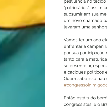
pestilência no tecido 
“patriotários”, assim
subsumir em sua medi
um novo chamado patr
levaram uma senhora 
Vamos ter um ano ele
enfrentar a campanha
por sua participação
tanto para a maturida
se desenrolar, especi
e caciques políticos 
Quem sabe isso não s
#congressoinimigod
Então está tudo bem! 
congressistas, e o Br