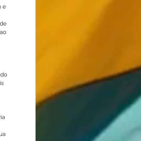
 e 
de 
ao 
ndo 
s 
ia 
ua 