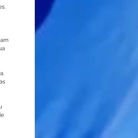
s. 
iam 
ua 
a 
as 
u 
de 