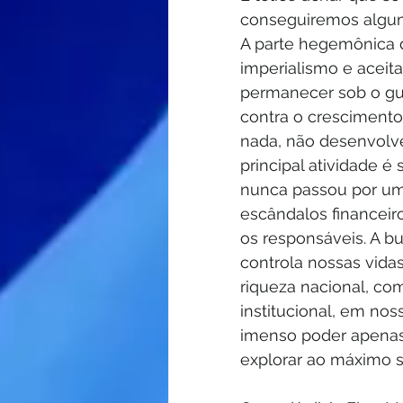
conseguiremos algum r
A parte hegemônica 
imperialismo e aceit
permanecer sob o gua
contra o crescimento
nada, não desenvolv
principal atividade é
nunca passou por uma
escândalos financeir
os responsáveis. A b
controla nossas vida
riqueza nacional, com
institucional, em no
imenso poder apenas 
explorar ao máximo s