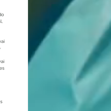
do 
, 
ai 
 
ai 
es 
s 