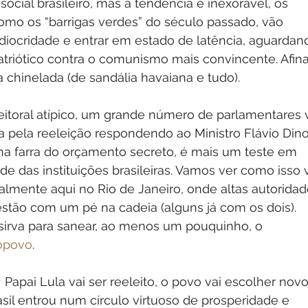
social brasileiro, mas a tendência é inexorável, os 
 como os “barrigas verdes” do século passado, vão 
ocridade e entrar em estado de latência, aguardan
iótico contra o comunismo mais convincente. Afinal
chinelada (de sandália havaiana e tudo).
itoral atípico, um grande número de parlamentares v
 pela reeleição respondendo ao Ministro Flávio Dino
 na farra do orçamento secreto, é mais um teste em 
de das instituições brasileiras. Vamos ver como isso v
almente aqui no Rio de Janeiro, onde altas autoridad
estão com um pé na cadeia (alguns já com os dois). 
irva para sanear, ao menos um pouquinho, o 
opovo
.
Papai Lula vai ser reeleito, o povo vai escolher novo
asil entrou num círculo virtuoso de prosperidade e 