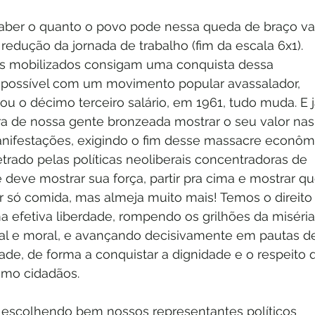
aber o quanto o povo pode nessa queda de braço va
edução da jornada de trabalho (fim da escala 6x1). 
es mobilizados consigam uma conquista dessa 
possível com um movimento popular avassalador, 
u o décimo terceiro salário, em 1961, tudo muda. E j
a de nossa gente bronzeada mostrar o seu valor nas
nifestações, exigindo o fim desse massacre econôm
trado pelas políticas neoliberais concentradoras de 
deve mostrar sua força, partir pra cima e mostrar qu
 só comida, mas almeja muito mais! Temos o direito
a efetiva liberdade, rompendo os grilhões da miséria
al e moral, e avançando decisivamente em pautas d
de, de forma a conquistar a dignidade e o respeito 
mo cidadãos.
ó escolhendo bem nossos representantes políticos 