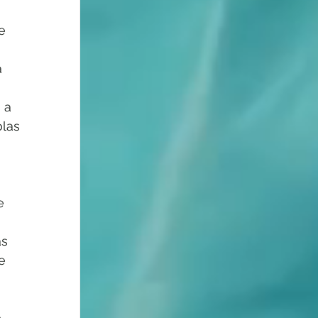
e 
 
 a 
las 
 
e 
 
s 
e 
, 