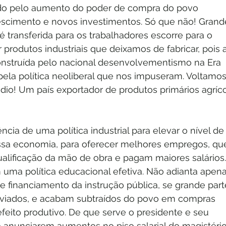
ido pelo aumento do poder de compra do povo 
scimento e novos investimentos. Só que não! Grand
é transferida para os trabalhadores escorre para o 
r produtos industriais que deixamos de fabricar, pois a
 construída pelo nacional desenvolvementismo na Era 
 pela política neoliberal que nos impuseram. Voltamos
dio! Um país exportador de produtos primários agríco
ia de uma política industrial para elevar o nível de
sa economia, para oferecer melhores empregos, qu
lificação da mão de obra e pagam maiores salários.
 uma política educacional efetiva. Não adianta apena
de financiamento da instrução pública, se grande part
sviados, e acabam subtraídos do povo em compras 
feito produtivo. De que serve o presidente e seu 
 anunciarem aumentos no piso salarial do magistério