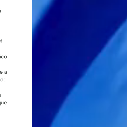
i 
á 
 
ico 
e a 
 de 
 
e 
que 