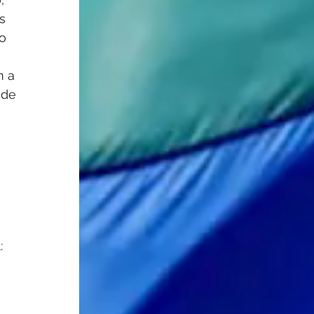
s 
o 
m a 
 de 
 
: 