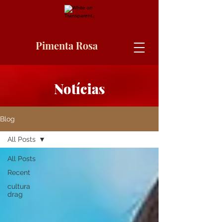
Pimenta Rosa
Notícias
Blog
All Posts
All Posts
Recent
cultura
drag