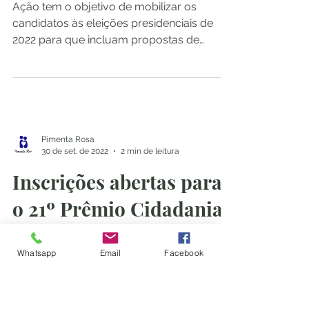
atinge 118 empresas
signatárias e ONGs
Ação tem o objetivo de mobilizar os
candidatos às eleições presidenciais de
2022 para que incluam propostas de
diversidade e inclusão em...
Pimenta Rosa
30 de set. de 2022
2 min de leitura
Inscrições abertas para
Whatsapp
Email
Facebook
o 21º Prêmio Cidadania
em Respeito à